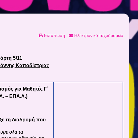
Εκτύπωση
Ηλεκτρονικό ταχυδρομείο
τάρτη 5/11
ωάννης Καποδίστριας
σμός για Μαθητές Γ΄
Λ. – ΕΠΑ.Λ.)
εξε τη διαδρομή που
υμε όλα τα