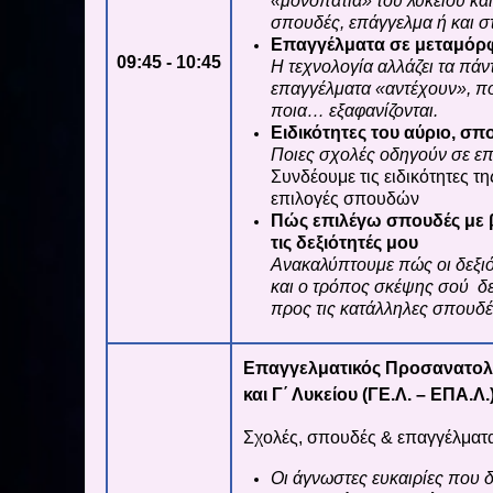
«μονοπάτια» του λυκείου κα
σπουδές, επάγγελμα ή και σ
Επαγγέλματα σε μεταμόρ
09:45 - 10:45
Η τεχνολογία αλλάζει τα πάν
επαγγέλματα «αντέχουν», πο
ποια… εξαφανίζονται.
Ειδικότητες του αύριο, σπ
Ποιες σχολές οδηγούν σε επ
Συνδέουμε τις ειδικότητες τη
επιλογές σπουδών
Πώς επιλέγω σπουδές με βά
τις δεξιότητές μου
Ανακαλύπτουμε πώς οι δεξιό
και ο τρόπος σκέψης σού δ
προς τις κατάλληλες σπουδ
Επαγγελματικός Προσανατολι
και Γ΄ Λυκείου (ΓΕ.Λ. – ΕΠΑ.Λ.
Σχολές, σπουδές & επαγγέλματα
Οι άγνωστες ευκαιρίες που 