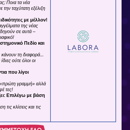
ς; Ποια τα νέα
 την ταχύτατη εξέλιξη
ιδικότητες με μέλλον!
αγγέλματα της νέας
οδηγούν σε αυτά –
ραφικό!
στημονικό Πεδίο και
 κάνουν τη διαφορά...
 ίδιες ούτε όλοι οι
τια που λίγοι
ν «πρώτη γραμμή» αλλά
έ τες!
ζει: Επιλέγω με βάση
 τις κλίσεις και τις