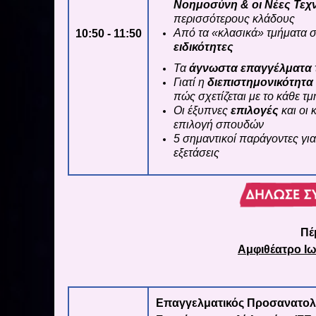
Νοημοσύνη & οι Νέες Τεχ
περισσότερους κλάδους
Από τα «κλασικά» τμήματα 
10:50 - 11:50
ειδικότητες
Τα
άγνωστα επαγγέλματα
Γιατί η
διεπιστημονικότητα
πώς σχετίζεται με το κάθε τ
Οι έξυπνες
επιλογές
και οι 
επιλογή σπουδών
5 σημαντικοί παράγοντες γι
εξετάσεις
Πέ
Αμφιθέατρο Ι
Επαγγελματικός Προσανατολι