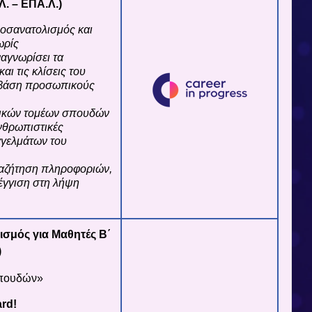
Λ. – ΕΠΑ.Λ.)
ροσανατολισμός και
ωρίς
αγνωρίσει τα
και τις κλίσεις του
 βάση προσωπικούς
σικών τομέων σπουδών
ανθρωπιστικές
αγγελμάτων του
ναζήτηση πληροφοριών,
έγγιση στη λήψη
σμός για Μαθητές Β΄
)
σπουδών»
rd!