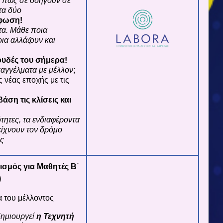
ι πώς σε οδηγούν σε
τα δύο
φωση!
τα. Μάθε ποια
ια αλλάζουν και
ουδές του σήμερα!
αγγέλματα με μέλλον
;
ς νέας εποχής με τις
ση τις κλίσεις και
τητες, τα ενδιαφέροντα
είχνουν τον δρόμο
ές
σμός για Μαθητές Β΄
)
 του μέλλοντος
δημιουργεί
η Τεχνητή