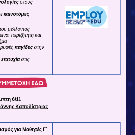
νολογίες
στους
σε
καινοτόμες
του μέλλοντος
είναι περιζήτητη και
μήμα
κρυφές
παγίδες
στην
α
επιτυχία
στις
μπτη 6/11
ωάννης Καποδίστριας
σμός για Μαθητές Γ΄