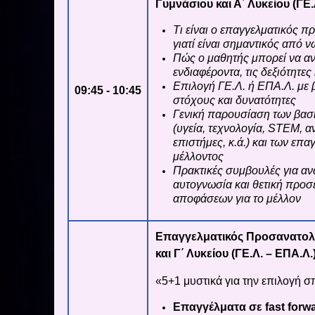
Γυμνάσιου και Α΄ Λυκείου (ΓΕ.
Τι είναι ο επαγγελματικός π
γιατί είναι σημαντικός από ν
Πώς ο μαθητής μπορεί να αν
ενδιαφέροντα, τις δεξιότητες 
Επιλογή ΓΕ.Λ. ή ΕΠΑ.Λ. με
09:45 - 10:45
στόχους και δυνατότητες
Γενική παρουσίαση των βα
(υγεία, τεχνολογία, STEM, 
επιστήμες, κ.ά.) και των επ
μέλλοντος
Πρακτικές συμβουλές για α
αυτογνωσία και θετική προσ
αποφάσεων για το μέλλον
Επαγγελματικός Προσανατολι
και Γ΄ Λυκείου (ΓΕ.Λ. – ΕΠΑ.Λ.
«5+1 μυστικά για την επιλογή 
Επαγγέλματα σε fast forwa