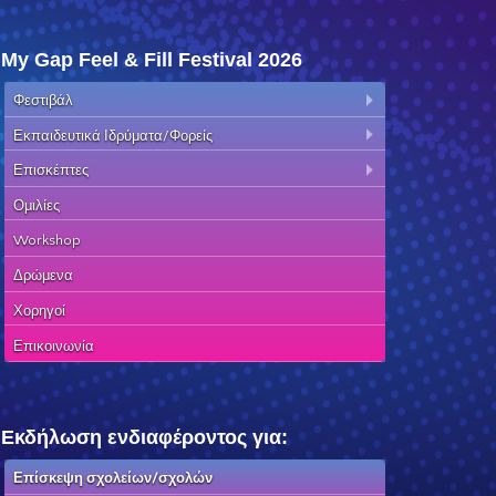
My Gap Feel & Fill Festival 2026
Φεστιβάλ
Εκπαιδευτικά Ιδρύματα/Φορείς
Επισκέπτες
Ομιλίες
Workshop
Δρώμενα
Χορηγοί
Επικοινωνία
Εκδήλωση ενδιαφέροντος για:
Επίσκεψη σχολείων/σχολών