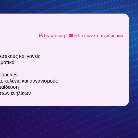
Εκτύπωση
Ηλεκτρονικό ταχυδρομείο
υτικούς και γονείς
λματικά
 coaches
α, κολέγια και οργανισμούς
κπαίδευση
υτών ενηλίκων