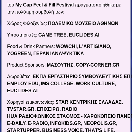
του
My
Gap
Feel
&
Fill
Festival
πραγματοποιήθηκε με
την πολύτιμη συμβολή των:
Χώρος Φιλοξενίας:
ΠΟΛΕΜΙΚΟ ΜΟΥΣΕΙΟ ΑΘΗΝΩΝ
Υποστηρικτές:
GAME TREE, EUCLIDES.AI
Food & Drink Partners:
WOWCHI, L’ ARTIGIANO,
YOGREEN, ΓΕΡΑΝΙ ΑΝΑΨΥΚΤΙΚΑ
Product Sponsors:
ΜΑΣΟΥΤΗΣ, COPY-CORNER.GR
Δωροθέτες:
ΕΚΠΑ
E
ΡΓΑΣΤΗΡΙΟ
ΣΥΜΒΟΥΛΕΥΤΙΚΗΣ
ΕΠ
EMPLOY EDU, IMS COLLEGE, WORK CULTURE,
EUCLIDES.AI
Χορηγοί επικοινωνίας:
STAR
ΚΕΝΤΡΙΚΗΣ
ΕΛΛΑΔΑΣ
,
TVSTAR.GR,
ΕΠΙΧΕΙΡΩ
, RADIO
HUA
ΡΑΔΙΟΦΩΝΙΚΟΣ
ΣΤΑΘΜΟΣ
-
ΧΑΡΟΚΟΠΕΙΟ
ΠΑΝΕΠ
E-DAILY, E-RADIO, INFOKIDS.GR, NEOPOLIS.GR,
STARTUPPER, BUSINESS VOICE, THAT’S LIFE,