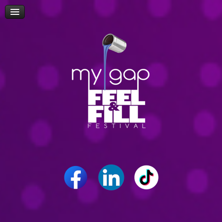
Πρόσβαση
Δώρα-Διαγωνισμοί
Δήλωση Συμμετοχής Επισκεπτών
Επίσκεψη Σχολείων/Σχολών
Ομιλίες
Workshop
Δρώμενα
Επικοινωνία
Career Path Youth