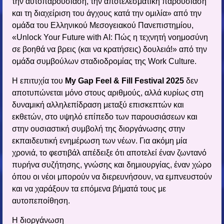
την αυτοπαρουσίαση, την αποτελεσματική παρουσίαση
και τη διαχείριση του άγχους κατά την ομιλία» από την
ομάδα του Ελληνικού Μεσογειακού Πανεπιστημίου,
«Unlock Your Future with AI: Πώς η τεχνητή vοημοσύνη
σε βοηθά να βρεις (και να κρατήσεις) δουλειά!» από την
ομάδα συμβούλων σταδιοδρομίας της Work Culture.
Η επιτυχία του
My Gap Feel & Fill Festival 2025
δεν
αποτυπώνεται μόνο στους αριθμούς, αλλά κυρίως στη
δυναμική αλληλεπίδραση μεταξύ επισκεπτών και
εκθετών, στο υψηλό επίπεδο των παρουσιάσεων και
στην ουσιαστική συμβολή της διοργάνωσης στην
εκπαιδευτική ενημέρωση των νέων. Για ακόμη μία
χρονιά, το φεστιβάλ απέδειξε ότι αποτελεί έναν ζωντανό
πυρήνα συζήτησης, γνώσης και δημιουργίας, έναν χώρο
όπου οι νέοι μπορούν να διερευνήσουν, να εμπνευστούν
και να χαράξουν τα επόμενα βήματά τους με
αυτοπεποίθηση.
H διοργάνωση