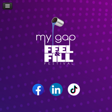
Πρόσβαση
Δώρα-Διαγωνισμοί
Δήλωση Συμμετοχής Επισκεπτών
Επίσκεψη Σχολείων/Σχολών
Ομιλίες
Workshop
Δρώμενα
Επικοινωνία
Career Path Youth