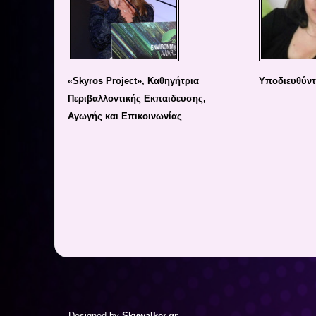
«Skyros Project», Καθηγήτρια
Υποδιευθύντ
Περιβαλλοντικής Εκπαιδευσης,
Αγωγής και Επικοινωνίας
Designed by
Skywalker.gr