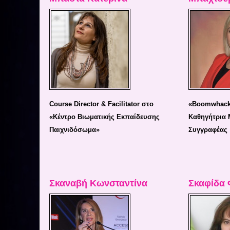
Course Director & Facilitator στο
«Boomwhacke
«Κέντρο Βιωματικής Εκπαίδευσης
Καθηγήτρια 
Παιχνιδόσωμα»
Συγγραφέας
Σκαναβή Κωνσταντίνα
Σκαφίδα 