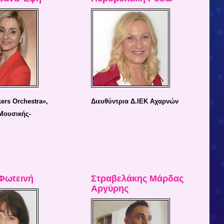
rs Orchestra»,
Διευθύντρια Δ.ΙΕΚ Αχαρνών
Μουσικής-
Φωτεινή
Στραβελάκης Μάρδας
Αργύρης