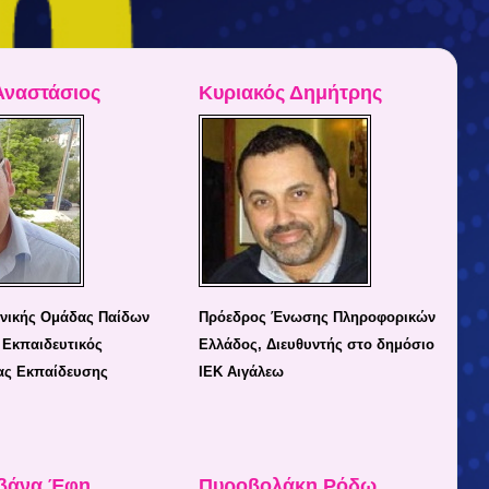
Αναστάσιος
Κυριακός Δημήτρης
νικής Ομάδας Παίδων
Πρόεδρος Ένωσης Πληροφορικών
 Εκπαιδευτικός
Ελλάδος, Διευθυντής στο δημόσιο
ας Εκπαίδευσης
ΙΕΚ Αιγάλεω
βάνα Έφη
Πυροβολάκη Ρόδω