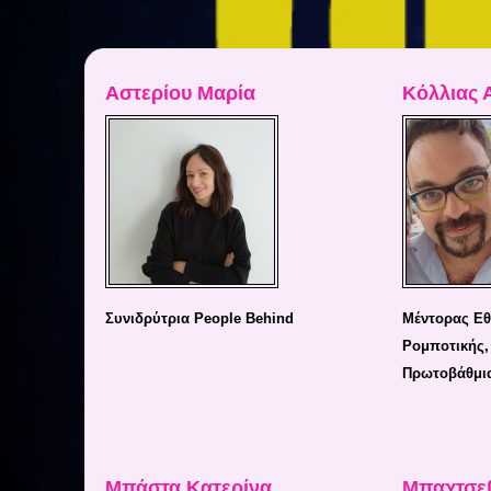
Αστερίου Μαρία
Κόλλιας 
Συνιδρύτρια People Behind
Μέντορας Εθ
Ρομποτικής,
Πρωτοβάθμι
Μπάστα Κατερίνα
Μπαχτσε