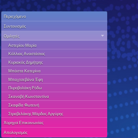
Περιεχόμενο
Συντονισμός
Ομιλητές
Αστερίου Μαρία
Κόλλιας Αναστάσιος
Κυριακός Δημήτρης
Μπάστα Κατερίνα
Μπαχτσεβάνα Έφη
Πυροβολάκη Ρόδω
Σκαναβή Κωνσταντίνα
Σκαφίδα Φωτεινή
Στραβελάκης Μάρδας Αργύρης
Χορηγοί Επικοινωνίας
Απολογισμός