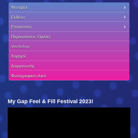
Φεστιβάλ
Εκθέτες
Επισκέπτες
Παρουσιάσεις-Ομιλίες
Workshop
Χορηγοί
Διοργανωτής
Φωτογραφικό υλικό
My Gap Feel & Fill Festival 2023!