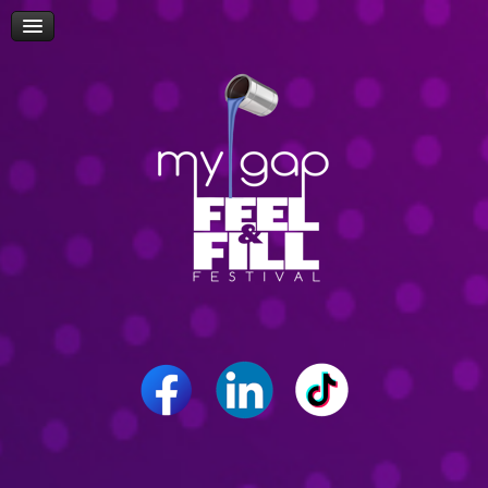
Πρόσβαση
Δώρα-Διαγωνισμοί
Δήλωση Συμμετοχής Επισκεπτών
Επίσκεψη Σχολείων/Σχολών
Ομιλίες
Workshop
Δρώμενα
Επικοινωνία
Career Path Youth