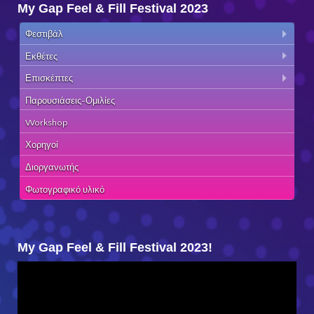
My Gap Feel & Fill Festival 2023
Φεστιβάλ
Εκθέτες
Επισκέπτες
Παρουσιάσεις-Ομιλίες
Workshop
Χορηγοί
Διοργανωτής
Φωτογραφικό υλικό
My Gap Feel & Fill Festival 2023!