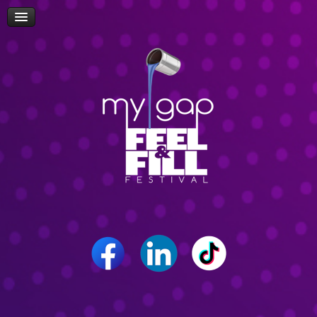
Πρόσβαση
Δώρα-Διαγωνισμοί
Δήλωση Συμμετοχής Επισκεπτών
Επίσκεψη Σχολείων/Σχολών
Ομιλίες
Workshop
Δρώμενα
Επικοινωνία
Career Path Youth