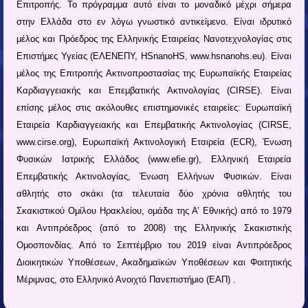
Επιτροπής. Το πρόγραμμα αυτό είναι το μοναδικό μέχρι σήμερα
στην Ελλάδα στο εν λόγω γνωστικό αντικείμενο. Είναι ιδρυτικό
μέλος και Πρόεδρος της Ελληνικής Εταιρείας Νανοτεχνολογίας στις
Επιστήμες Υγείας (ΕΛΕΝΕΠΥ, HSnanoHS, www.hsnanohs.eu). Είναι
μέλος της Επιτροπής Ακτινοπροστασίας της Ευρωπαϊκής Εταιρείας
Καρδιαγγειακής και Επεμβατικής Ακτινολογίας (CIRSE). Είναι
επίσης μέλος στις ακόλουθες επιστημονικές εταιρείες: Ευρωπαϊκή
Εταιρεία Καρδιαγγειακής και Επεμβατικής Ακτινολογίας (CIRSE,
www.cirse.org), Ευρωπαϊκή Ακτινολογική Εταιρεία (ECR), Ένωση
Φυσικών Ιατρικής Ελλάδος (www.efie.gr), Ελληνική Εταιρεία
Επεμβατικής Ακτινολογίας, Ένωση Ελλήνων Φυσικών. Είναι
αθλητής στο σκάκι (τα τελευταία δύο χρόνια αθλητής του
Σκακιστικού Ομίλου Ηρακλείου, ομάδα της Α’ Εθνικής) από το 1979
και Αντιπρόεδρος (από το 2008) της Ελληνικής Σκακιστικής
Ομοσπονδίας. Από το Σεπτέμβριο του 2019 είναι Αντιπρόεδρος
Διοικητικών Υποθέσεων, Ακαδημαϊκών Υποθέσεων και Φοιτητικής
Μέριμνας, στο Ελληνικό Ανοιχτό Πανεπιστήμιο (ΕΑΠ) .