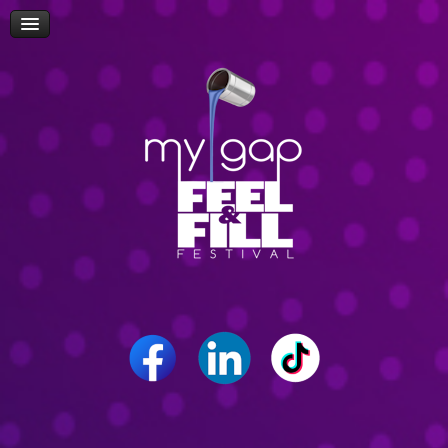
Πρόσβαση
Δώρα-Διαγωνισμοί
Δήλωση Συμμετοχής Επισκεπτών
Επίσκεψη Σχολείων/Σχολών
Ομιλίες
Workshop
Δρώμενα
Επικοινωνία
Career Path Youth