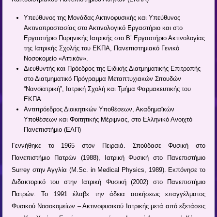
Yπεύθυνος της Μονάδας Ακτινοφυσικής και Υπεύθυνος
Ακτινοπροστασίας στο Ακτινολογικό Εργαστήριο και στο
Εργαστήριο Πυρηνικής Ιατρικής στο Β’ Εργαστήριο Ακτινολογίας
της Ιατρικής Σχολής του ΕΚΠΑ, Πανεπιστημιακό Γενικό
Νοσοκομείο «Αττικόν».
Διευθυντής και Πρόεδρος της Ειδικής Διατμηματικής Επιτροπής
στο Διατμηματικό Πρόγραμμα Μεταπτυχιακών Σπουδών
“Νανοϊατρική”, Ιατρική Σχολή και Τμήμα Φαρμακευτικής του
ΕΚΠΑ.
Αντιπρόεδρος Διοικητικών Υποθέσεων, Ακαδημαϊκών
Υποθέσεων και Φοιτητικής Μέριμνας, στο Ελληνικό Ανοιχτό
Πανεπιστήμιο (ΕΑΠ)
Γεννήθηκε το 1965 στον Πειραιά. Σπούδασε Φυσική στο
Πανεπιστήμιο Πατρών (1988), Ιατρική Φυσική στο Πανεπιστήμιο
Surrey στην Αγγλία (M.Sc. in Medical Physics, 1989). Εκπόνησε το
Διδακτορικό του στην Ιατρική Φυσική (2002) στο Πανεπιστήμιο
Πατρών. Το 1991 έλαβε την άδεια ασκήσεως επαγγέλματος
Φυσικού Νοσοκομείων – Ακτινοφυσικού Ιατρικής μετά από εξετάσεις