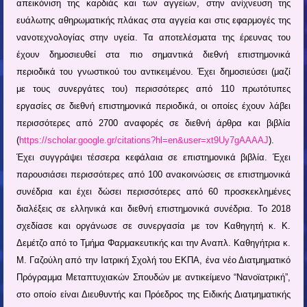
απεικόνιση της καρδιάς και των αγγείων, στην ανίχνευση της
ευάλωτης αθηρωματικής πλάκας στα αγγεία και στις εφαρμογές της
νανοτεχνολογίας στην υγεία. Τα αποτελέσματα της έρευνας του
έχουν δημοσιευθεί στα πιο σημαντικά διεθνή επιστημονικά
περιοδικά του γνωστικού του αντικειμένου. Έχει δημοσιεύσει (μαζί
με τους συνεργάτες του) περισσότερες από 110 πρωτότυπες
εργασίες σε διεθνή επιστημονικά περιοδικά, οι οποίες έχουν λάβει
περισσότερες από 2700 αναφορές σε διεθνή άρθρα και βιβλία
(
https://scholar.google.gr/citations?hl=en&user=xt9Uy7gAAAAJ
).
Έχει συγγράψει τέσσερα κεφάλαια σε επιστημονικά βιβλία. Έχει
παρουσιάσει περισσότερες από 100 ανακοινώσεις σε επιστημονικά
συνέδρια και έχει δώσει περισσότερες από 60 προσκεκλημένες
διαλέξεις σε ελληνικά και διεθνή επιστημονικά συνέδρια. Το 2018
σχεδίασε και οργάνωσε σε συνεργασία με τον Καθηγητή κ. Κ.
Δεμέτζο από το Τμήμα Φαρμακευτικής και την Αναπλ. Καθηγήτρια κ.
Μ. Γαζούλη από την Ιατρική Σχολή του ΕΚΠΑ, ένα νέο Διατμηματικό
Πρόγραμμα Μεταπτυχιακών Σπουδών με αντικείμενο “Νανοϊατρική”,
στο οποίο είναι Διευθυντής και Πρόεδρος της Ειδικής Διατμηματικής