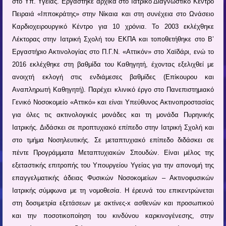
στο Υπ. Υγείας. Εργάστηκε αρχικά στο Ιατρικό Διαγνωστικό Κέντρο
Πειραιά «Ιπποκράτης» στην Νίκαια και στη συνέχεια στο Ωνάσειο
Καρδιοχειρουργικό Κέντρο για 10 χρόνια. Το 2003 εκλέχθηκε
Λέκτορας στην Ιατρική Σχολή του ΕΚΠΑ και τοποθετήθηκε στο Β’
Εργαστήριο Ακτινολογίας στο Π.Γ.Ν. «Αττικόν» στο Χαϊδάρι, ενώ το
2016 εκλέχθηκε στη βαθμίδα του Καθηγητή, έχοντας εξελιχθεί με
ανοιχτή εκλογή στις ενδιάμεσες βαθμίδες (Επίκουρου και
Αναπληρωτή Καθηγητή). Παρέχει κλινικό έργο στο Πανεπιστημιακό
Γενικό Νοσοκομείο «Αττικό» και είναι Υπεύθυνος Ακτινοπροστασίας
για όλες τις ακτινολογικές μονάδες και τη μονάδα Πυρηνικής
Ιατρικής. Διδάσκει σε προπτυχιακό επίπεδο στην Ιατρική Σχολή και
στο τμήμα Νοσηλευτικής. Σε μεταπτυχιακό επίπεδο διδάσκει σε
πέντε Προγράμματα Μεταπτυχιακών Σπουδών. Είναι μέλος της
εξεταστικής επιτροπής του Υπουργείου Υγείας για την απονομή της
επαγγελματικής άδειας Φυσικών Νοσοκομείων – Ακτινοφυσικών
Ιατρικής σύμφωνα με τη νομοθεσία. Η έρευνά του επικεντρώνεται
στη δοσιμετρία εξετάσεων με ακτίνες-x ασθενών και προσωπικού
και την ποσοτικοποίηση του κινδύνου καρκινογένεσης, στην