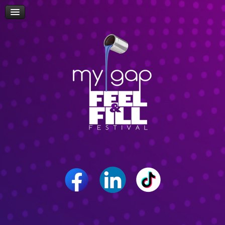
Πρόσβαση
Δώρα-Διαγωνισμοί
Δήλωση Συμμετοχής Επισκεπτών
Επίσκεψη Σχολείων/Σχολών
Ομιλίες
Workshop
Δρώμενα
Επικοινωνία
Career Path Youth