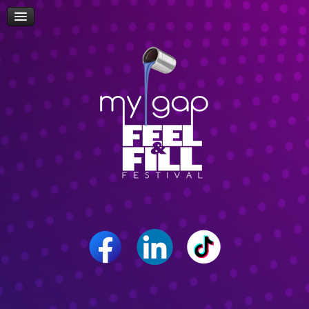
Πρόσβαση
Δώρα-Διαγωνισμοί
Δήλωση Συμμετοχής Επισκεπτών
Επίσκεψη Σχολείων/Σχολών
Ομιλίες
Workshop
Δρώμενα
Επικοινωνία
Career Path Youth