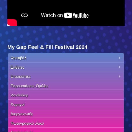
My Gap Feel & Fill Festival 2024
Φεστιβάλ
Εκθέτες
Επισκέπτες
Παρουσιάσεις-Ομιλίες
Workshop
Χορηγοί
Διοργανωτής
Φωτογραφικό υλικό