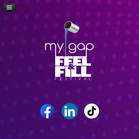
Πρόσβαση
Δώρα-Διαγωνισμοί
Δήλωση Συμμετοχής Επισκεπτών
Επίσκεψη Σχολείων/Σχολών
Ομιλίες
Workshop
Δρώμενα
Επικοινωνία
Career Path Youth