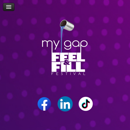
Πρόσβαση
Δώρα-Διαγωνισμοί
Δήλωση Συμμετοχής Επισκεπτών
Επίσκεψη Σχολείων/Σχολών
Ομιλίες
Workshop
Δρώμενα
Επικοινωνία
Career Path Youth